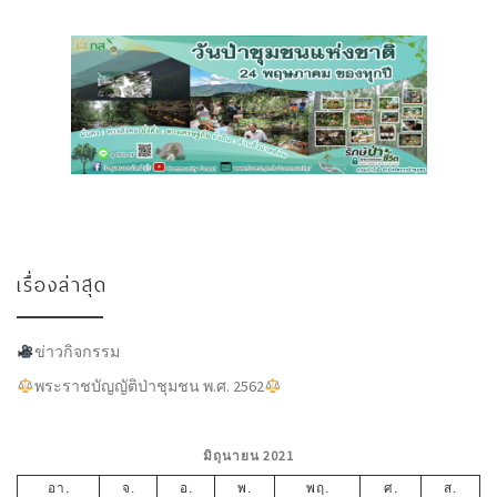
เรื่องล่าสุด
ข่าวกิจกรรม
พระราชบัญญัติป่าชุมชน พ.ศ. 2562
มิถุนายน 2021
อา.
จ.
อ.
พ.
พฤ.
ศ.
ส.