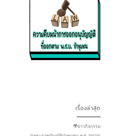
เรื่องล่าสุด
🎥ข่าวกิจกรรม
⚖พระราชบัญญัติป่าชุมชน พ.ศ. 2562⚖