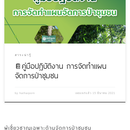
สาระน่ารู้
📔คู่มือปฏิบัติงาน การจัดทำแผน
จัดการป่าชุมชน
by
hathaiporn
เผยแพร่แล้ว
15 มีนาคม 2021
ผู้เชี่ยวชาญเฉพาะด้านจัดการป่าชุมชน