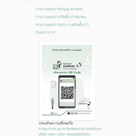
รายงานผลการอนุญาต คทช.
รายงานผลการจัดตั้ง ป่าชุมชน
รายงานผลการประกาศจัดตั้ง ป่า
นันทนาการ
ประเมินความพึงพอใจ
https://info.go.th/feedback/qr/94e56a0e-
d0d5-46ec-95ee-84aea889596c