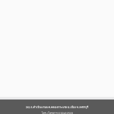
361 ถ.ดำเนินเกษม ต.คลองกระแชง อ.เมือง จ.เพชรบุรี
โทร./โทรสาร 0 3240 2519