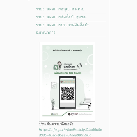
รายงานผลการอนุญาต คทช.
รายงานผลการจัดตั้ง ป่าชุมชน
รายงานผลการประกาศจัดตั้ง ป่า
นันทนาการ
ประเมินความพึงพอใจ
https://info.go.th/feedback/qr/94e56a0e-
d0d5-46ec-95ee-84aea889596c