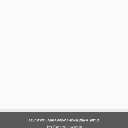
361 ถ.ดำเนินเกษม ต.คลองกระแชง อ.เมือง จ.เพชรบุรี
โทร./โทรสาร 0 3240 2519