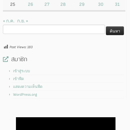
25
26
27
28
29
30
31
« ก.ค.
ก.ย. »
ค้นหา
สำหรับ:
Post Views:
183
สมาชิก
เข้าสู่ระบบ
เข้าฟีด
แสดงความเห็นฟีด
WordPress.org