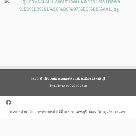
361 ถ.ดำเนินเกษม ต.คลองกระแชง อ.เมือง จ.เพชรบุรี
โทร./โทรสาร 0 3240 2519
· © 2026
สำนักจัดการทรัพยากรป่าไม้ที่ 10 สาขาเพชรบุรี
· พัฒนาโดยศูนย์สารสนเทศ ·