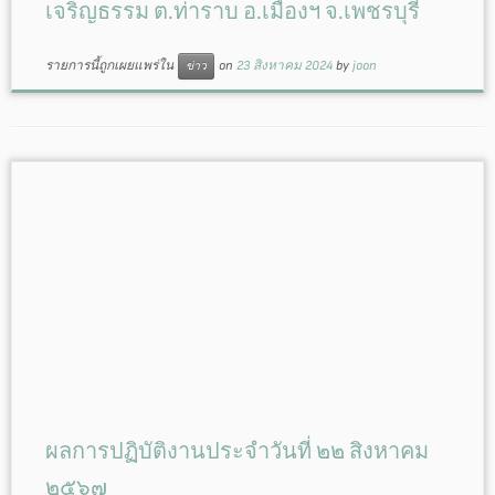
เจริญธรรม ต.ท่าราบ อ.เมืองฯ จ.เพชรบุรี
รายการนี้ถูกเผยแพร่ใน
on
23 สิงหาคม 2024
by
joon
ข่าว
ผลการปฏิบัติงานประจำวันที่ ๒๒ สิงหาคม
๒๕๖๗