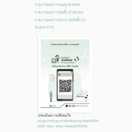
รายงานผลการอนุญาต คทช.
รายงานผลการจัดตั้ง ป่าชุมชน
รายงานผลการประกาศจัดตั้ง ป่า
นันทนาการ
ประเมินความพึงพอใจ
https://info.go.th/feedback/qr/94e56a0e-
d0d5-46ec-95ee-84aea889596c