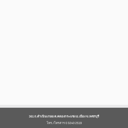
361 ถ.ดำเนินเกษม ต.คลองกระแชง อ.เมือง จ.เพชรบุรี
โทร./โทรสาร 0 3240 2519