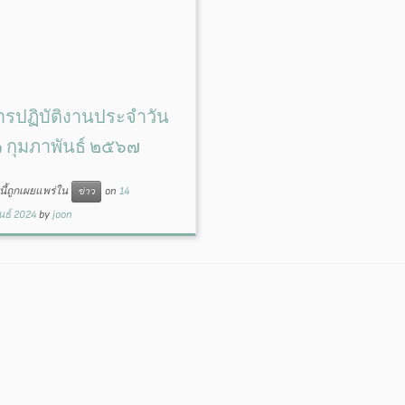
รปฏิบัติงานประจำวัน
๑๓ กุมภาพันธ์ ๒๕๖๗
ี้ถูกเผยแพร่ใน
on
14
ข่าว
นธ์ 2024
by
joon