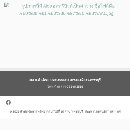
361 ถ.ดำเนินเกษม ต.คลองกระแชง อ.เมือง จ.เพชรบุรี
โทร./โทรสาร 0 3240 2519
· © 2026
สำนักจัดการทรัพยากรป่าไม้ที่ 10 สาขาเพชรบุรี
· พัฒนาโดยศูนย์สารสนเทศ ·