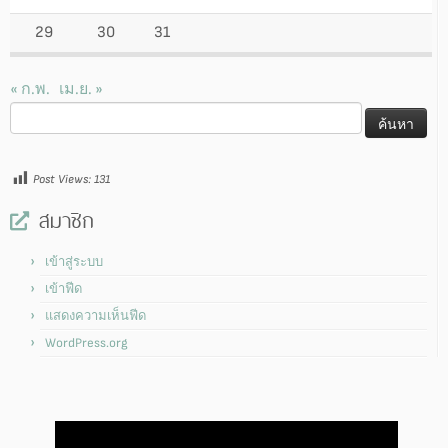
29
30
31
« ก.พ.
เม.ย. »
ค้นหา
สำหรับ:
Post Views:
131
สมาชิก
เข้าสู่ระบบ
เข้าฟีด
แสดงความเห็นฟีด
WordPress.org