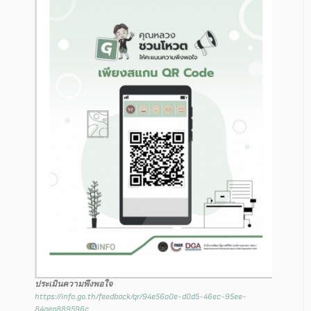
ประเมินความพึงพอใจ
https://info.go.th/feedback/qr/94e56a0e-d0d5-46ec-95ee-
84aea889596c