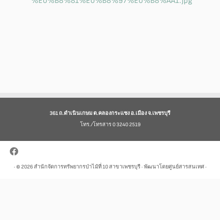
361 ถ.ดำเนินเกษม ต.คลองกระแชง อ.เมือง จ.เพชรบุรี
โทร./โทรสาร 0 3240 2519
· © 2026
สำนักจัดการทรัพยากรป่าไม้ที่ 10 สาขาเพชรบุรี
· พัฒนาโดยศูนย์สารสนเทศ ·