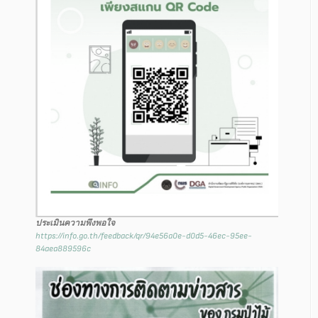
ประเมินความพึงพอใจ
https://info.go.th/feedback/qr/94e56a0e-d0d5-46ec-95ee-
84aea889596c