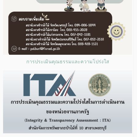
การประเมินคุณธรรมและความโปร่งใส