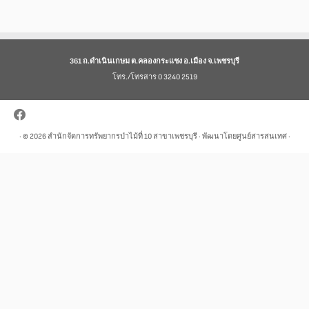
361 ถ.ดำเนินเกษม ต.คลองกระแชง อ.เมือง จ.เพชรบุรี
โทร./โทรสาร 0 3240 2519
· © 2026
สำนักจัดการทรัพยากรป่าไม้ที่ 10 สาขาเพชรบุรี
· พัฒนาโดยศูนย์สารสนเทศ ·