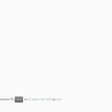
ูกเผยแพร่ใน
on
12 พฤษภาคม 2023
by
joon
ข่าว