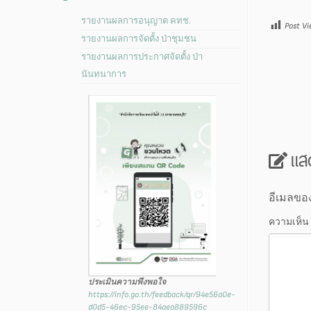
รายงานผลการอนุญาต คทช.
Post Vi
รายงานผลการจัดตั้ง ป่าชุมชน
รายงานผลการประกาศจัดตั้ง ป่า
นันทนาการ
แส
อีเมลขอ
ความเห็น
ประเมินความพึงพอใจ
https://info.go.th/feedback/qr/94e56a0e-
d0d5-46ec-95ee-84aea889596c