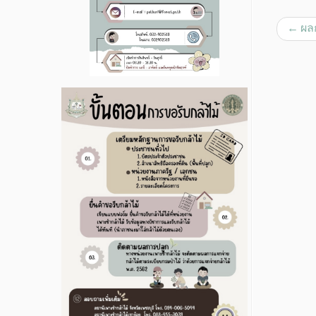
←
ผลก