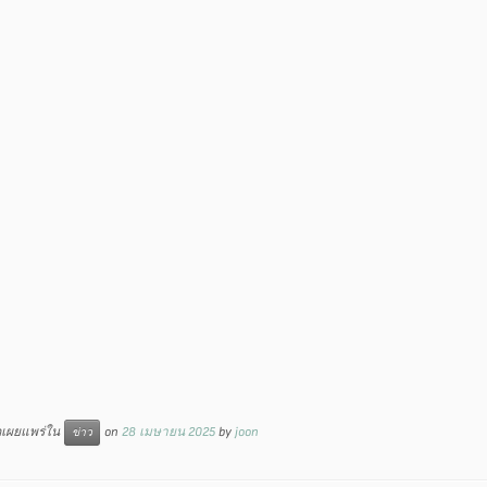
ูกเผยแพร่ใน
on
28 เมษายน 2025
by
joon
ข่าว