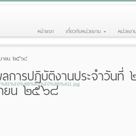
หน้าแรก
เกี่ยวกับหน่วยงาน
หน่วยง
 เมษายน ๒๕๖๘
ลการปฏิบัติงานประจำวันที่
ษายน ๒๕๖๘