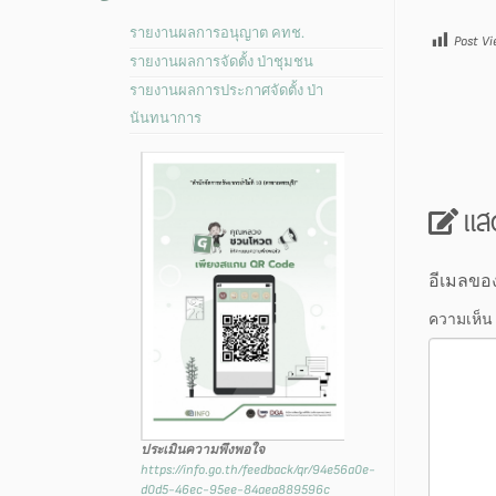
รายงานผลการอนุญาต คทช.
Post Vi
รายงานผลการจัดตั้ง ป่าชุมชน
รายงานผลการประกาศจัดตั้ง ป่า
นันทนาการ
แส
อีเมลขอ
ความเห็น
ประเมินความพึงพอใจ
https://info.go.th/feedback/qr/94e56a0e-
d0d5-46ec-95ee-84aea889596c