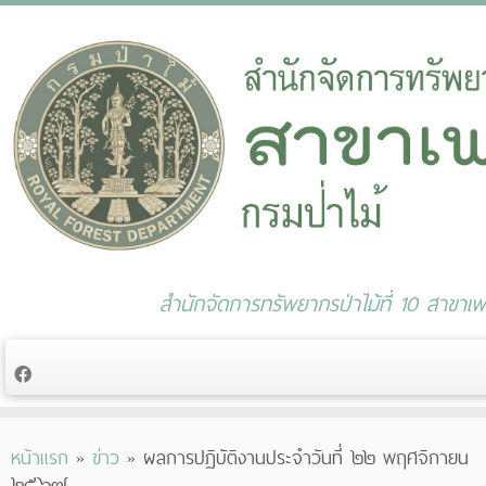
สำนักจัดการทรัพยากรป่าไม้ที่ 10 สาขาเพช
Skip
หน้าแรก
»
ข่าว
»
ผลการปฏิบัติงานประจำวันที่ ๒๒ พฤศจิกายน
to
๒๕๖๗
content