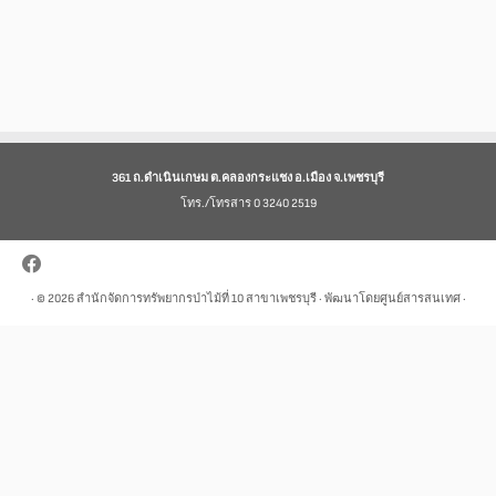
361 ถ.ดำเนินเกษม ต.คลองกระแชง อ.เมือง จ.เพชรบุรี
โทร./โทรสาร 0 3240 2519
· © 2026
สำนักจัดการทรัพยากรป่าไม้ที่ 10 สาขาเพชรบุรี
· พัฒนาโดยศูนย์สารสนเทศ ·