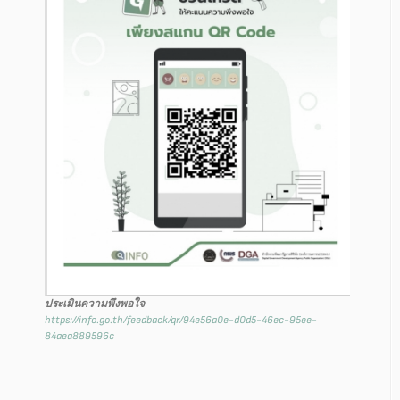
ประเมินความพึงพอใจ
https://info.go.th/feedback/qr/94e56a0e-d0d5-46ec-95ee-
84aea889596c