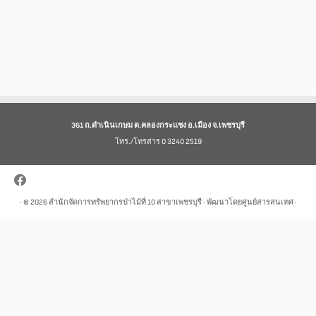
361 ถ.ดำเนินเกษม ต.คลองกระแชง อ.เมือง จ.เพชรบุรี
โทร./โทรสาร 0 3240 2519
· © 2026
สำนักจัดการทรัพยากรป่าไม้ที่ 10 สาขาเพชรบุรี
· พัฒนาโดยศูนย์สารสนเทศ ·