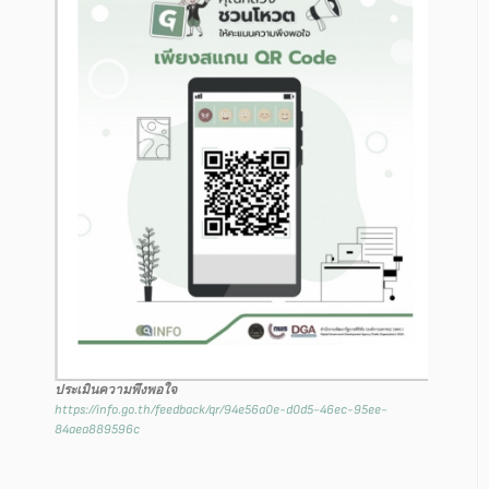
ประเมินความพึงพอใจ
https://info.go.th/feedback/qr/94e56a0e-d0d5-46ec-95ee-
84aea889596c