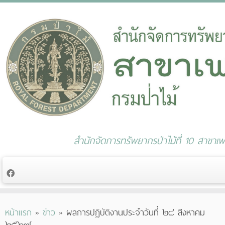
สำนักจัดการทรัพยากรป่าไม้ที่ 10 สาขาเพช
Skip
หน้าแรก
»
ข่าว
»
ผลการปฏิบัติงานประจำวันที่ ๒๘ สิงหาคม
to
๒๕๖๗
content