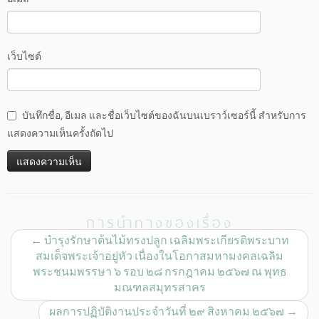
เว็บไซต์
บันทึกชื่อ, อีเมล และชื่อเว็บไซต์ของฉันบนเบราว์เซอร์นี้ สำหรับการ
แสดงความเห็นครั้งถัดไป
การนำทางของเรื่อง
←
บำรุงรักษาต้นไม้ทรงปลูก เฉลิมพระเกียรติพระบาท
สมเด็จพระเจ้าอยู่หัว เนื่องในโอกาสมหามงคลเฉลิม
พระชนมพรรษา ๖ รอบ ๒๘ กรกฎาคม ๒๕๖๗ ณ พุทธ
มณฑลสมุทรสาคร
ผลการปฏิบัติงานประจำวันที่ ๒๙ สิงหาคม ๒๕๖๗
→