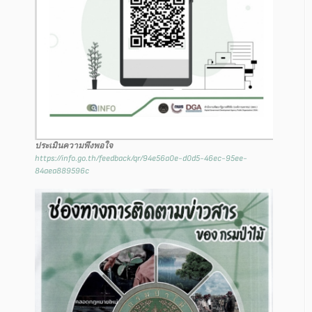
ประเมินความพึงพอใจ
https://info.go.th/feedback/qr/94e56a0e-d0d5-46ec-95ee-
84aea889596c