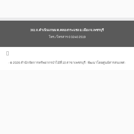
361 ถ.ดำเนินเกษม ต.คลองกระแชง อ.เมือง จ.เพชรบุรี
โทร./โทรสาร 0 3240 2519
· © 2026
สำนักจัดการทรัพยากรป่าไม้ที่ 10 สาขาเพชรบุรี
· พัฒนาโดยศูนย์สารสนเทศ ·