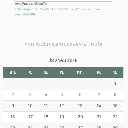
ประเมินความพึงพอใจ
https://info.go.th/feedback/qr/94e56a0e-d0d5-46ec-95ee-
84aea889596c
การประเมินคุณธรรมและความโปร่งใส
สิงหาคม 2026
อา.
จ.
อ.
พ.
พฤ.
ศ.
ส.
1
2
3
4
5
6
7
8
9
10
11
12
13
14
15
16
17
18
19
20
21
22