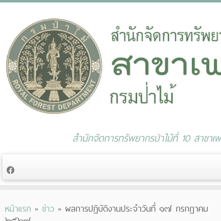
สำนักจัดการทรัพยากรป่าไม้ที่ 10 สาขาเพช
Skip
หน้าแรก
»
ข่าว
»
ผลการปฏิบัติงานประจำวันที่ ๑๗ กรกฎาคม
to
๒๕๖๗
content