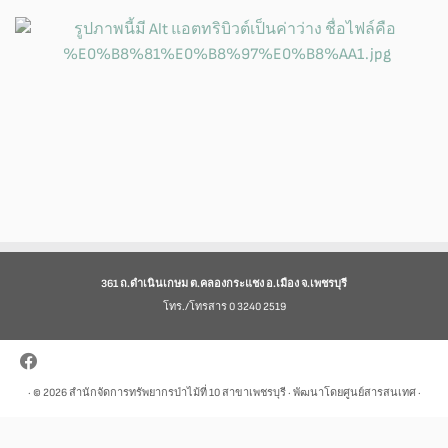
361 ถ.ดำเนินเกษม ต.คลองกระแชง อ.เมือง จ.เพชรบุรี
โทร./โทรสาร 0 3240 2519
· © 2026
สำนักจัดการทรัพยากรป่าไม้ที่ 10 สาขาเพชรบุรี
· พัฒนาโดยศูนย์สารสนเทศ ·