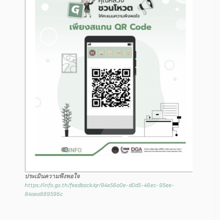
ประเมินความพึงพอใจ
https://info.go.th/feedback/qr/94e56a0e-d0d5-46ec-95ee-
84aea889596c