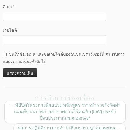
อีเมล
*
เว็บไซต์
บันทึกชื่อ, อีเมล และชื่อเว็บไซต์ของฉันบนเบราว์เซอร์นี้ สำหรับการ
แสดงความเห็นครั้งถัดไป
การนำทางของเรื่อง
←
พิธีปิดโครงการฝึกอบรมหลักสูตร “การสำรวจรังวัดทำ
แผนที่จากภาพถ่ายอากาศยานไร้คนขับ (UAV) ประจำ
ปีงบประมาณ พ.ศ.๒๕๖๗”
ผลการปฏิบัติงานประจำวันที่ ๑๖ กรกฎาคม ๒๕๖๗
→