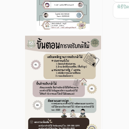
พิธีป