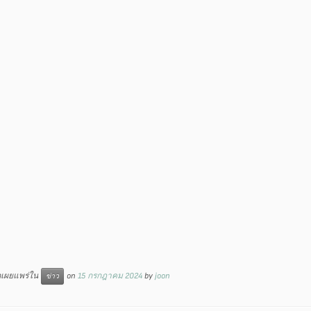
ูกเผยแพร่ใน
on
15 กรกฎาคม 2024
by
joon
ข่าว