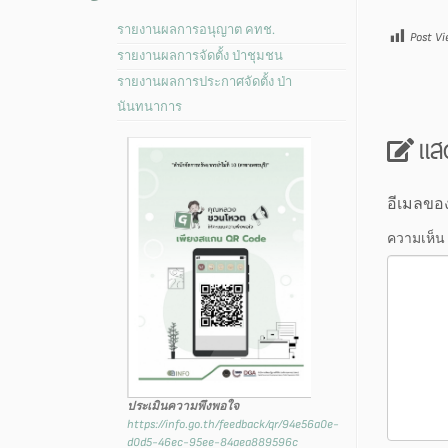
รายงานผลการอนุญาต คทช.
Post Vi
รายงานผลการจัดตั้ง ป่าชุมชน
รายงานผลการประกาศจัดตั้ง ป่า
นันทนาการ
แส
อีเมลขอ
ความเห็น
ประเมินความพึงพอใจ
https://info.go.th/feedback/qr/94e56a0e-
d0d5-46ec-95ee-84aea889596c