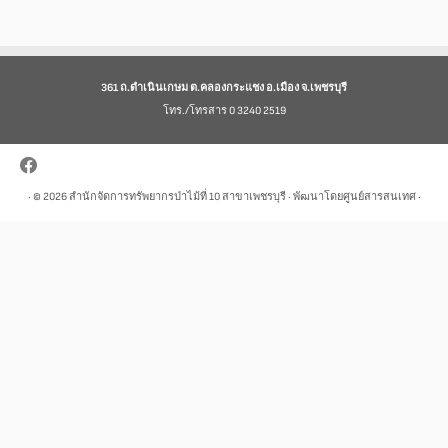
361 ถ.ดำเนินเกษม ต.คลองกระแชง อ.เมือง จ.เพชรบุรี
โทร./โทรสาร 0 3240 2519
· © 2026
สำนักจัดการทรัพยากรป่าไม้ที่ 10 สาขาเพชรบุรี
· พัฒนาโดยศูนย์สารสนเทศ ·