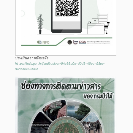
ประเมินความพึงพอใจ
https://info.go.th/feedback/qr/94e56a0e-d0d5-46ec-95ee-
84aea889596c