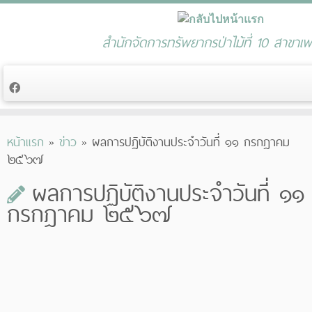
สำนักจัดการทรัพยากรป่าไม้ที่ 10 สาขาเพช
Skip
หน้าแรก
»
ข่าว
»
ผลการปฏิบัติงานประจำวันที่ ๑๑ กรกฎาคม
to
๒๕๖๗
content
ผลการปฏิบัติงานประจำวันที่ ๑๑
กรกฎาคม ๒๕๖๗