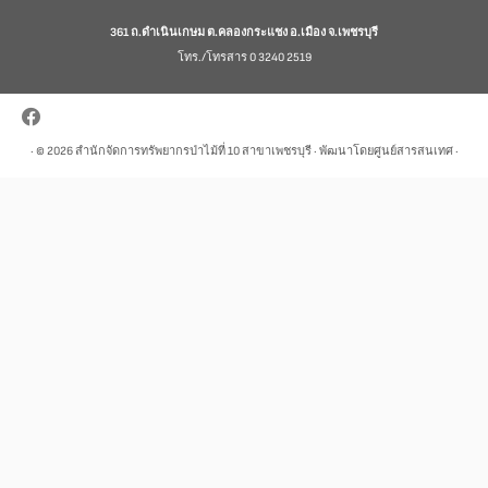
361 ถ.ดำเนินเกษม ต.คลองกระแชง อ.เมือง จ.เพชรบุรี
โทร./โทรสาร 0 3240 2519
· © 2026
สำนักจัดการทรัพยากรป่าไม้ที่ 10 สาขาเพชรบุรี
· พัฒนาโดยศูนย์สารสนเทศ ·