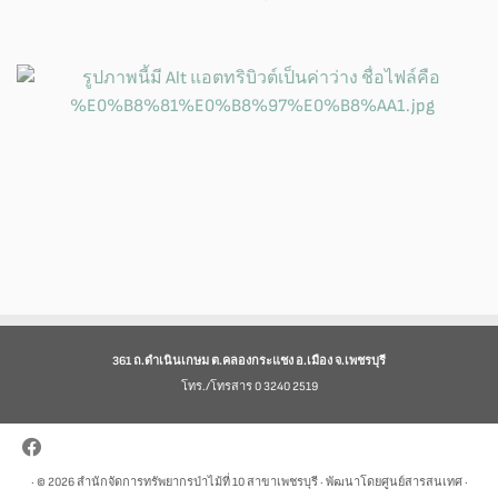
361 ถ.ดำเนินเกษม ต.คลองกระแชง อ.เมือง จ.เพชรบุรี
โทร./โทรสาร 0 3240 2519
· © 2026
สำนักจัดการทรัพยากรป่าไม้ที่ 10 สาขาเพชรบุรี
· พัฒนาโดยศูนย์สารสนเทศ ·