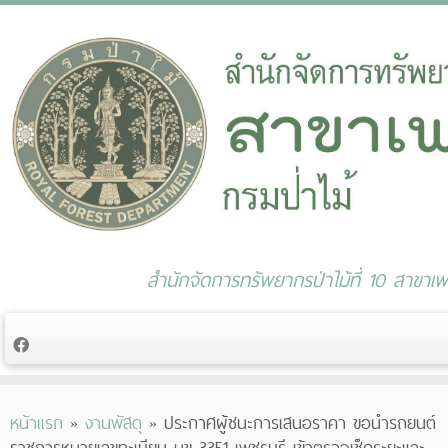
สำนักจัดการทรัพยากรป่าไม้ที่ 10 สาขาเพช
Skip
หน้าแรก
»
งานพัสดุ
»
ประกาศผู้ชนะการเสนอราคา ขอนำรถยนต์
to
ราชการหมายเลขทะเบียน นข 3351 เพชรบุรี เข้าตรวจเช็คระยะและ
content