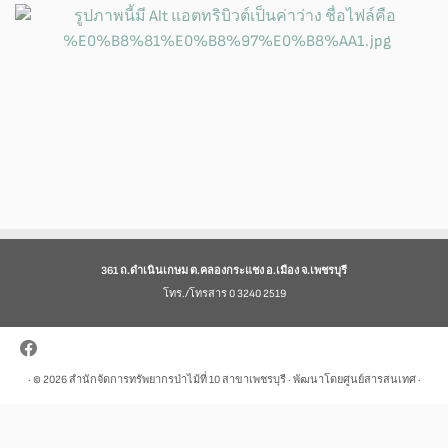
361 ถ.ดำเนินเกษม ต.คลองกระแชง อ.เมือง จ.เพชรบุรี
โทร./โทรสาร 0 3240 2519
· © 2026
สำนักจัดการทรัพยากรป่าไม้ที่ 10 สาขาเพชรบุรี
· พัฒนาโดยศูนย์สารสนเทศ ·