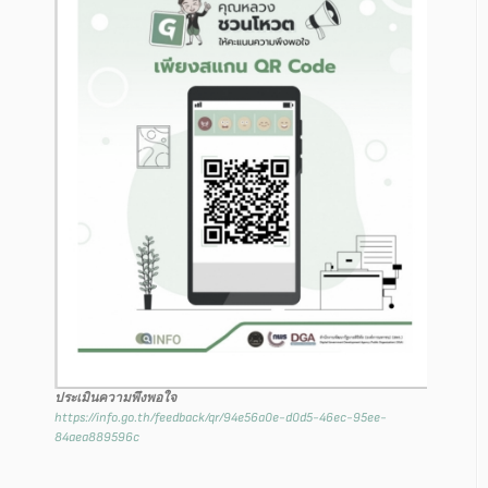
ประเมินความพึงพอใจ
https://info.go.th/feedback/qr/94e56a0e-d0d5-46ec-95ee-
84aea889596c