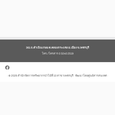
361 ถ.ดำเนินเกษม ต.คลองกระแชง อ.เมือง จ.เพชรบุรี
โทร./โทรสาร 0 3240 2519
· © 2026
สำนักจัดการทรัพยากรป่าไม้ที่ 10 สาขาเพชรบุรี
· พัฒนาโดยศูนย์สารสนเทศ ·