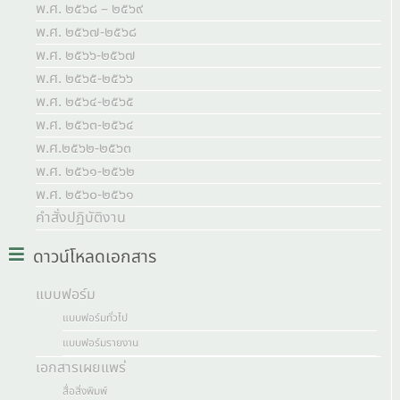
พ.ศ. ๒๕๖๘ – ๒๕๖๙
พ.ศ. ๒๕๖๗-๒๕๖๘
พ.ศ. ๒๕๖๖-๒๕๖๗
พ.ศ. ๒๕๖๕-๒๕๖๖
พ.ศ. ๒๕๖๔-๒๕๖๕
พ.ศ. ๒๕๖๓-๒๕๖๔
พ.ศ.๒๕๖๒-๒๕๖๓
พ.ศ. ๒๕๖๑-๒๕๖๒
พ.ศ. ๒๕๖๐-๒๕๖๑
คำสั่งปฏิบัติงาน
ดาวน์โหลดเอกสาร
แบบฟอร์ม
แบบฟอร์มทั่วไป
แบบฟอร์มรายงาน
เอกสารเผยแพร่
สื่อสิ่งพิมพ์