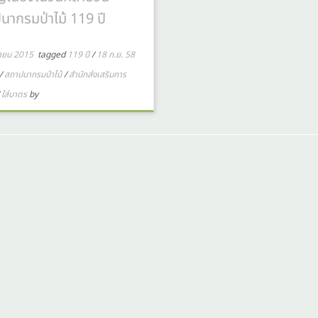
นากรมป่าไม้ 119 ปี
ยายน 2015
tagged
119 ปี
/
18 ก.ย. 58
/
สถาปนากรมป่าไม้
/
สำนักส่งเสริมการ
/
ใส่บาตร
by