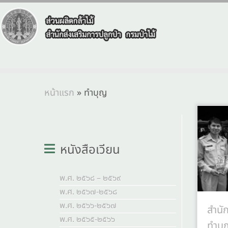
หน้าแรก
»
ทำบุญ
หนังสือเวียน
พ.ศ. ๒๕๖๘ – ๒๕๖๙
พ.ศ. ๒๕๖๗-๒๕๖๘
พ.ศ. ๒๕๖๖-๒๕๖๗
สำนัก
พ.ศ. ๒๕๖๕-๒๕๖๖
ทำบุญ