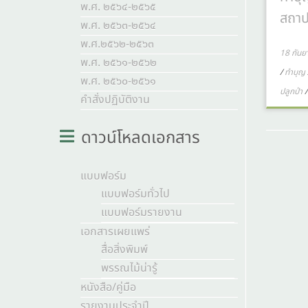
พ.ศ. ๒๕๖๔-๒๕๖๕
สถาป
พ.ศ. ๒๕๖๓-๒๕๖๔
พ.ศ.๒๕๖๒-๒๕๖๓
18 กัน
พ.ศ. ๒๕๖๑-๒๕๖๒
/
ทำบุญ
พ.ศ. ๒๕๖๐-๒๕๖๑
ปลูกป่า
คำสั่งปฏิบัติงาน
ดาวน์โหลดเอกสาร
แบบฟอร์ม
แบบฟอร์มทั่วไป
แบบฟอร์มรายงาน
เอกสารเผยแพร่
สื่อสิ่งพิมพ์
พรรณไม้น่ารู้
หนังสือ/คู่มือ
รายงานประจำปี