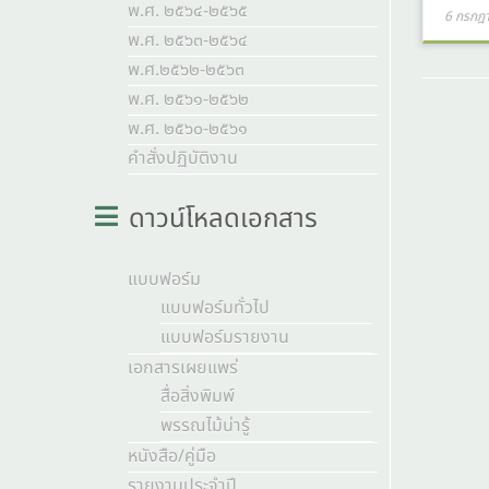
พ.ศ. ๒๕๖๔-๒๕๖๕
6 กรกฎ
พ.ศ. ๒๕๖๓-๒๕๖๔
พ.ศ.๒๕๖๒-๒๕๖๓
พ.ศ. ๒๕๖๑-๒๕๖๒
พ.ศ. ๒๕๖๐-๒๕๖๑
คำสั่งปฏิบัติงาน
ดาวน์โหลดเอกสาร
แบบฟอร์ม
แบบฟอร์มทั่วไป
แบบฟอร์มรายงาน
เอกสารเผยแพร่
สื่อสิ่งพิมพ์
พรรณไม้น่ารู้
หนังสือ/คู่มือ
รายงานประจำปี