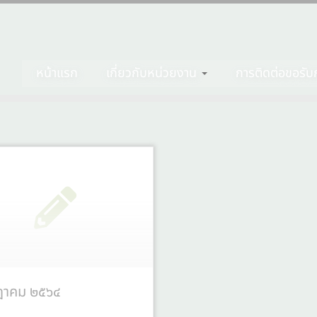
หน้าแรก
เกี่ยวกับหน่วยงาน
การติดต่อขอรับก
ฎาคม ๒๕๖๔