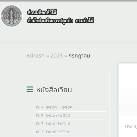
หน้าแรก
»
2021
»
กรกฎาคม
หนังสือเวียน
พ.ศ. ๒๕๖๘ – ๒๕๖๙
พ.ศ. ๒๕๖๗-๒๕๖๘
พ.ศ. ๒๕๖๖-๒๕๖๗
กรก
พ.ศ. ๒๕๖๕-๒๕๖๖