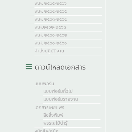
พ.ศ. ๒๕๖๕-๒๕๖๖
พ.ศ. ๒๕๖๔-๒๕๖๕
พ.ศ. ๒๕๖๓-๒๕๖๔
พ.ศ.๒๕๖๒-๒๕๖๓
พ.ศ. ๒๕๖๑-๒๕๖๒
พ.ศ. ๒๕๖๐-๒๕๖๑
คำสั่งปฏิบัติงาน
ดาวน์โหลดเอกสาร
แบบฟอร์ม
แบบฟอร์มทั่วไป
แบบฟอร์มรายงาน
เอกสารเผยแพร่
สื่อสิ่งพิมพ์
พรรณไม้น่ารู้
หนังสือ/คู่มือ