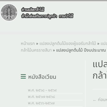
หน้าแรก
»
แปลงปลูกต้นไม้ของผู้ขอรับกล้าไม้
»
แปล
กล้าไม้นครราชสีมา
»
แปลงปลูกต้นไม้ ปีงบประมาณ พ.
แปล
กล้า
หนังสือเวียน
พ.ศ. ๒๕๖๘ – ๒๕๖๙
พ.ศ. ๒๕๖๗-๒๕๖๘
← ก่อนห
พ.ศ. ๒๕๖๖-๒๕๖๗