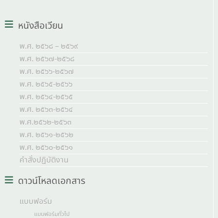
หนังสือเวียน
พ.ศ. ๒๕๖๘ – ๒๕๖๙
พ.ศ. ๒๕๖๗-๒๕๖๘
พ.ศ. ๒๕๖๖-๒๕๖๗
พ.ศ. ๒๕๖๕-๒๕๖๖
พ.ศ. ๒๕๖๔-๒๕๖๕
พ.ศ. ๒๕๖๓-๒๕๖๔
พ.ศ.๒๕๖๒-๒๕๖๓
พ.ศ. ๒๕๖๑-๒๕๖๒
พ.ศ. ๒๕๖๐-๒๕๖๑
คำสั่งปฏิบัติงาน
ดาวน์โหลดเอกสาร
แบบฟอร์ม
แบบฟอร์มทั่วไป