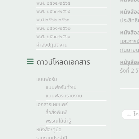
พ.ศ. ๒๕๖๔-๒๕๖๕
พ.ศ. ๒๕๖๓-๒๕๖๔
หนังสือ
พ.ศ.๒๕๖๒-๒๕๖๓
ประสิทธิ
พ.ศ. ๒๕๖๑-๒๕๖๒
หนังสือ
พ.ศ. ๒๕๖๐-๒๕๖๑
และการเล
คำสั่งปฏิบัติงาน
กันยาย
ดาวน์โหลดเอกสาร
หนังสือ
รังที่่ 
แบบฟอร์ม
แบบฟอร์มทั่วไป
แบบฟอร์มรายงาน
เอกสารเผยแพร่
สื่อสิ่งพิมพ์
←
โค
พรรณไม้น่ารู้
หนังสือ/คู่มือ
รายงานประจำปี