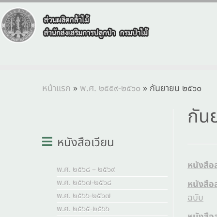
หน้าแรก
»
พ.ศ. ๒๕๕๙-๒๕๖๐
»
กันยายน ๒๕๖๐
กัน
หนังสือเวียน
หนังสือ
พ.ศ. ๒๕๖๘ – ๒๕๖๙
พ.ศ. ๒๕๖๗-๒๕๖๘
หนังสือ
พ.ศ. ๒๕๖๖-๒๕๖๗
ฉบับ
พ.ศ. ๒๕๖๕-๒๕๖๖
หนังสือ