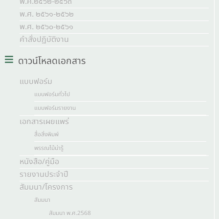
พ.ศ.๒๕๖๒-๒๕๖๓
พ.ศ. ๒๕๖๑-๒๕๖๒
พ.ศ. ๒๕๖๐-๒๕๖๑
คำสั่งปฏิบัติงาน
ดาวน์โหลดเอกสาร
แบบฟอร์ม
แบบฟอร์มทั่วไป
แบบฟอร์มรายงาน
เอกสารเผยแพร่
สื่อสิ่งพิมพ์
พรรณไม้น่ารู้
หนังสือ/คู่มือ
รายงานประจำปี
สัมมนา/โครงการ
สัมมนา
สัมมนา พ.ศ.2568