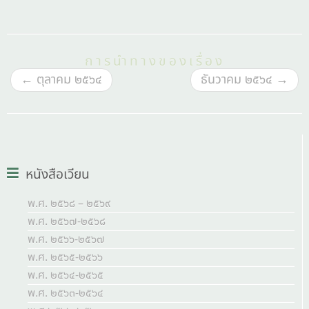
การนำทางของเรื่อง
←
ตุลาคม ๒๕๖๔
ธันวาคม ๒๕๖๔
→
หนังสือเวียน
พ.ศ. ๒๕๖๘ – ๒๕๖๙
พ.ศ. ๒๕๖๗-๒๕๖๘
พ.ศ. ๒๕๖๖-๒๕๖๗
พ.ศ. ๒๕๖๕-๒๕๖๖
พ.ศ. ๒๕๖๔-๒๕๖๕
พ.ศ. ๒๕๖๓-๒๕๖๔