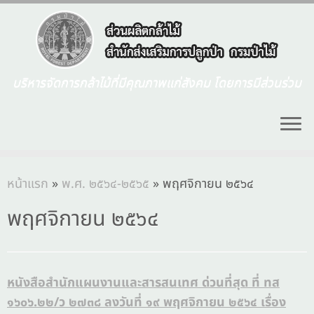
บริหารจัดการกล้าไม้ที่มีคุณภาพแก่สังคม โดยการมีส่วนร่วม
หน้าแรก
»
พ.ศ. ๒๕๖๔-๒๕๖๕
»
พฤศจิกายน ๒๕๖๔
พฤศจิกายน ๒๕๖๔
หนังสือสำนักแผนงานและสารสนเทศ ด่วนที่สุด ที่ ทส
๑๖๐๖.๒๒/ว ๒๗๓๘ ลงวันที่ ๑๙ พฤศจิกายน ๒๕๖๔ เรื่อง