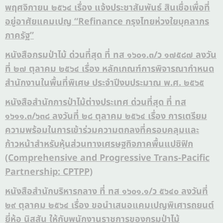
พฤศจิกายน ๒๕๖๔ เรื่อง แจ้งประชาสัมพันธ์ สินเชื่อเพื่อที่
อยู่อาศัยแคมเปญ “Refinance กรุงไทยห่วงใยบุคลากร
ภาครัฐ”
หนังสือกรมป่าไม้ ด่วนที่สุด ที่ ทส ๑๖๐๑.๓/ว ๑๗๕๘๗ ลงวัน
ที่ ๒๗ ตุลาคม ๒๕๖๔ เรื่อง หลักเกณฑ์การพิจารณากำหนด
สำนักงานในพื้นที่พิเศษ ประจำปีงบประมาณ พ.ศ. ๒๕๖๕
หนังสือสำนักการป่าไม้ต่างประเทศ ด่วนที่สุด ที่ ทส
๑๖๑๑.๓/๖๓๘ ลงวันที่ ๒๘ ตุลาคม ๒๕๖๔ เรื่อง การเตรียม
ความพร้อมในการเข้าร่วมความตกลงที่ครอบคลุมและ
ก้าวหน้าสำหรับหุ้นส่วนทางเศรษฐกิจภาคพื้นแปซิฟิก
(Comprehensive and Progressive Trans-Pacific
Partnership: CPTPP)
หนังสือสำนักบริหารกลาง ที่ ทส ๑๖๐๑.๑/ว ๕๖๔๐ ลงวันที่
๒๙ ตุลาคม ๒๕๖๔ เรื่อง ขอนำเสนอแคมเปญพิเศารถยนต์
ยี่ห้อ นิสสัน ให้กับพนักงานราชการของกรมป่าไม้