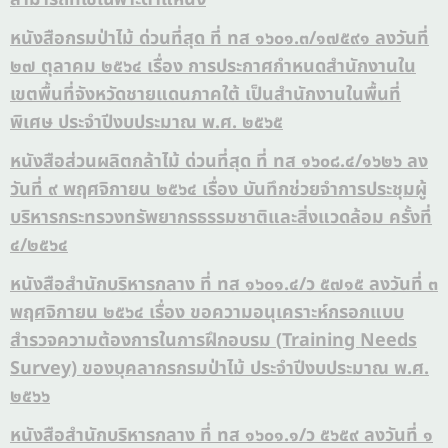
หนังสือกรมป่าไม้ ด่วนที่สุด ที่ ทส ๑๖๐๑.๓/๑๗๕๙๑ ลงวันที่
๒๗ ตุลาคม ๒๕๖๔ เรื่อง การประกาศกำหนดสำนักงานใน
เขตพื้นที่จังหวัดชายแดนภาคใต้ เป็นสำนักงานในพื้นที่
พิเศษ ประจำปีงบประมาณ พ.ศ. ๒๕๖๕
หนังสือส่วนผลิตกล้าไม้ ด่วนที่สุด ที่ ทส ๑๖๐๘.๔/๑๖๒๖ ลง
วันที่ ๙ พฤศจิกายน ๒๕๖๔ เรื่อง บันทึกช่วยจำการประชุมผู้
บริหารกระทรวงทรัพยากรธรรมชาติและสิ่งแวดล้อม ครั้งที่
๔/๒๕๖๔
หนังสือสำนักบริหารกลาง ที่ ทส ๑๖๐๑.๔/ว ๕๗๑๕ ลงวันที่ ๓
พฤศจิกายน ๒๕๖๔ เรื่อง ขอความอนุเคราะห์กรอกแบบ
สำรวจความต้องการในการฝึกอบรม (Training Needs
Survey) ของบุคลากรกรมป่าไม้ ประจำปีงบประมาณ พ.ศ.
๒๕๖๖
หนังสือสำนักบริหารกลาง ที่ ทส ๑๖๐๑.๑/ว ๕๖๕๙ ลงวันที่ ๑