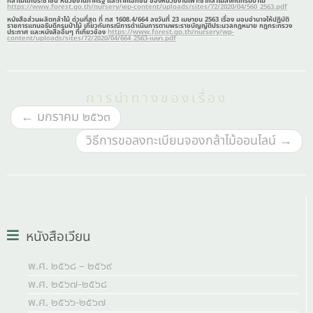
กล้าไม้แก่ประชาชน หน่วยงานภาครัฐ และภาคเอกชน ของหน่วยงานเพาะชำกล้าไม้สังกัดกรมป่าไม้
https://www.forest.go.th/nursery/wp-content/uploads/sites/72/2020/04/560_2563.pdf
หนังสือส่วนผลิตกล้าไม้ ด่วนที่สุด ที่ ทส 1608.4/664 ลงวันที่ 23 เมษายน 2563 เรื่อง มอบอำนาจให้ปฏิบัติ
ราชการแทนอธิบดีกรมป่าไม้ เกี่ยวกับกรณีการดำเนินการตามพระราชบัญญัติประมวลกฎหมาย กฎกระทรวง
ประกาศ และหนังสืออื่นๆ ที่เกี่ยวข้อง
https://www.forest.go.th/nursery/wp-
content/uploads/sites/72/2020/04/664_2563-เมษา.pdf
การนำทางของเรื่อง
←
มกราคม ๒๕๖๓
วิธีการขอลงทะเบียนจองกล้าไม้ออนไลน์
→
หนังสือเวียน
พ.ศ. ๒๕๖๘ – ๒๕๖๙
พ.ศ. ๒๕๖๗-๒๕๖๘
พ.ศ. ๒๕๖๖-๒๕๖๗