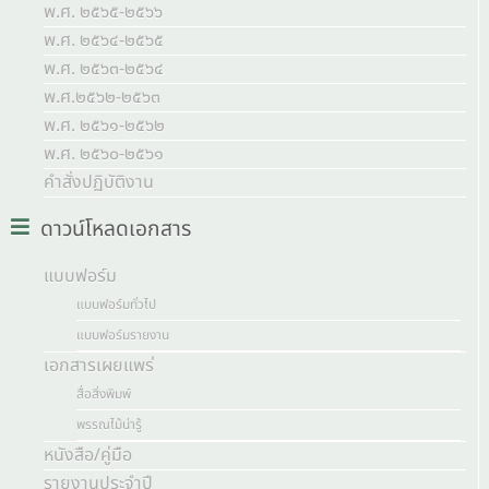
พ.ศ. ๒๕๖๕-๒๕๖๖
พ.ศ. ๒๕๖๔-๒๕๖๕
พ.ศ. ๒๕๖๓-๒๕๖๔
พ.ศ.๒๕๖๒-๒๕๖๓
พ.ศ. ๒๕๖๑-๒๕๖๒
พ.ศ. ๒๕๖๐-๒๕๖๑
คำสั่งปฏิบัติงาน
ดาวน์โหลดเอกสาร
แบบฟอร์ม
แบบฟอร์มทั่วไป
แบบฟอร์มรายงาน
เอกสารเผยแพร่
สื่อสิ่งพิมพ์
พรรณไม้น่ารู้
หนังสือ/คู่มือ
รายงานประจำปี