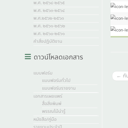
พ.ศ. ๒๕๖๔-๒๕๖๕
พ.ศ. ๒๕๖๓-๒๕๖๔
พ.ศ.๒๕๖๒-๒๕๖๓
พ.ศ. ๒๕๖๑-๒๕๖๒
พ.ศ. ๒๕๖๐-๒๕๖๑
คำสั่งปฏิบัติงาน
ดาวน์โหลดเอกสาร
แบบฟอร์ม
←
กั
แบบฟอร์มทั่วไป
แบบฟอร์มรายงาน
เอกสารเผยแพร่
สื่อสิ่งพิมพ์
พรรณไม้น่ารู้
หนังสือ/คู่มือ
รายงานประจำปี