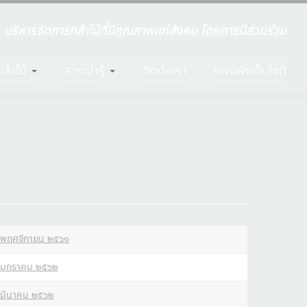
บริหารจัดการกล้าไม้ที่มีคุณภาพแก่สังคม โดยการมีส่วนร่วม
ล้าไม้
สาระน่ารู้
ติดต่อเรา
แผนผังเว็บไซต์
พฤศจิกายน ๒๕๖๑
มกราคม ๒๕๖๒
มีนาคม ๒๕๖๒