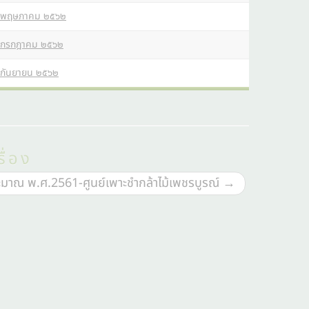
พฤษภาคม ๒๕๖๒
กรกฎาคม ๒๕๖๒
กันยายน ๒๕๖๒
ื่อง
ะมาณ พ.ศ.2561-ศูนย์เพาะชำกล้าไม้เพชรบูรณ์
→