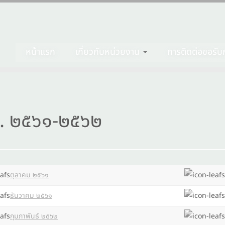
หน้าแรก
เกี่ยวกับหน่วยงาน
การติดต่อขอรับก
. ๒๕๖๑-๒๕๖๒
ตุลาคม ๒๕๖๑
ธันวาคม ๒๕๖๑
กุมภาพันธ์ ๒๕๖๒