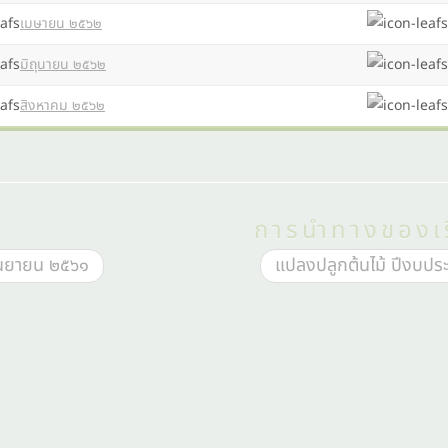
เมษายน ๒๕๖๒
มิถุนายน ๒๕๖๒
สิงหาคม ๒๕๖๒
การนำทางของเร
นยายน ๒๕๖๑
แปลงปลูกต้นไม้ ปีงบปร