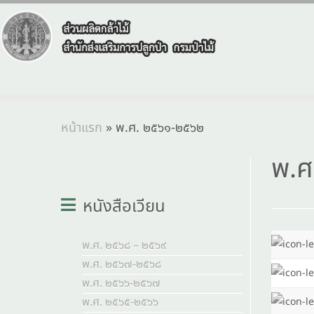
หน้าแรก
»
พ.ศ. ๒๕๖๑-๒๕๖๒
พ.ศ
หนังสือเวียน
พ.ศ. ๒๕๖๘ – ๒๕๖๙
พ.ศ. ๒๕๖๗-๒๕๖๘
พ.ศ. ๒๕๖๖-๒๕๖๗
พ.ศ. ๒๕๖๕-๒๕๖๖