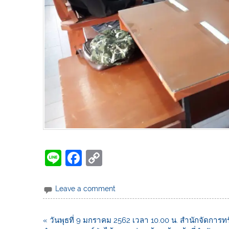
Li
F
C
n
a
o
e
c
p
Leave a comment
e
y
b
Li
« วันพุธที่ 9 มกราคม 2562 เวลา 10.00 น. สำนักจัดการทร