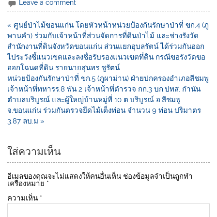
e
c
p
Leave a comment
e
y
« ศูนย์ป่าไม้ขอนแก่น โดยหัวหน้าหน่วยป้องกันรักษาป่าที่ ขก.4 (ภู
b
Li
พานคำ) ร่วมกับเจ้าหน้าที่ส่วนจัดการที่ดินป่าไม้ และช่างรังวัด
o
n
สำนักงานที่ดินจังหวัดขอนแก่น ส่วนแยกอุบลรัตน์ ได้ร่วมกันออก
ไประวังชี้แนวเขตและลงชื่อรับรองแนวเขตที่ดิน กรณีขอรังวัดขอ
o
k
ออกโฉนดที่ดิน รายนายสุนทร ชูรัตน์
k
หน่วยป้องกันรักษาป่าที่ ขก.5 (ภูผาม่าน) ฝ่ายปกครองอำเภอสีชมพู
เจ้าหน้าที่ทหารร.8 พัน 2 เจ้าหน้าที่ตำรวจ กก.3 บก.ปทส. กำนัน
ตำบลบริบูรณ์ และผู้ใหญ่บ้านหมู่ที่ 10 ต.บริบูรณ์ อ.สีชมพู
จ.ขอนแก่น ร่วมกันตรวจยึดไม้เต็งท่อน จำนวน 9 ท่อน ปริมาตร
3.87 ลบ.ม »
ใส่ความเห็น
อีเมลของคุณจะไม่แสดงให้คนอื่นเห็น
ช่องข้อมูลจำเป็นถูกทำ
เครื่องหมาย
*
ความเห็น
*