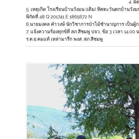
4. ผ
5. เหตุเกิด โรงเรียนบ้านวังมน (เดิม) ทิศตะวันตกบ้านวัง
พิกัดที่ 48 Q 201741 E 1865672 N
6.นายมงคล คำวงษ์ นักวิชาการป่าไม้ชำนาญการ เป็นผู้
7. แจ้งความร้องทุกข์ที่ สภ.สีชมพู ปจว. ข้อ 3 เวลา 14.00 น
ร.ต.อ.คมแท้ เหล่ามารึก พงส. สภ.สีชมพู