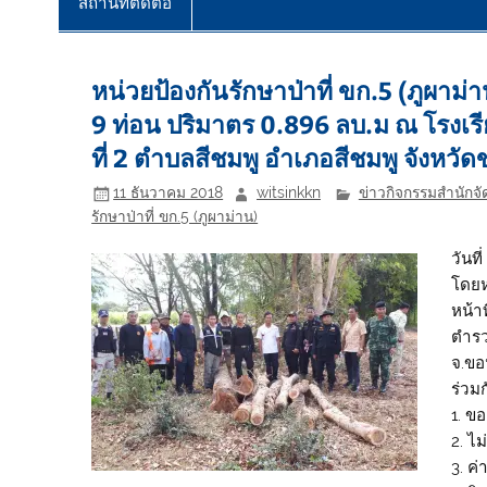
สถานที่ติดต่อ
หน่วยป้องกันรักษาป่าที่ ขก.5 (ภูผาม
9 ท่อน ปริมาตร 0.896 ลบ.ม ณ โรงเรี
ที่ 2 ตำบลสีชมพู อำเภอสีชมพู จังหวั
11 ธันวาคม 2018
witsinkkn
ข่าวกิจกรรมสำนักจัด
รักษาป่าที่ ขก.5 (ภูผาม่าน)
วันที
โดยห
หน้าท
ตำรวจ
จ.ขอ
ร่วม
1. ข
2. ไม
3. ค