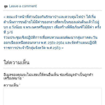
e
c
p
Leave a comment
e
y
« คณะเจ้าหน้าที่ส่วนป้องกันรักษาป่าและควบคุมไฟป่า ได้เริ่ม
b
Li
ดำเนินการขนย้ายไม้มีค่าของกลางที่ตกเป็นของแผ่นดินแล้วไปอู่
o
n
บก อ.วังน้อย จ.พระนครศรีอยุธยา เพือสร้างพิพิธภัณฑ์ไม้มีค่า ครั้ง
ที่ 3/6
o
k
ร่วมประชุมเชิงปฏิบัติการเพื่อทบทวนแผนพัฒนากลุ่มภาคตะวัน
k
ออกเฉียงเหนือตอนกลาง พ.ศ. 2561-2564 และจัดทำแผนปฏิบัติ
ราชการประจำปีกลุ่มจังหวัด พ.ศ.2563 »
ใส่ความเห็น
อีเมลของคุณจะไม่แสดงให้คนอื่นเห็น
ช่องข้อมูลจำเป็นถูกทำ
เครื่องหมาย
*
ความเห็น
*