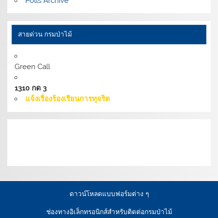
Polls Archive
สายด่วน กรมป่าไม้
Green Call
1310 กด 3
แจ้งเรื่องร้องเรียนการทุจริต
เงื่อนไขการให้บริการเว็บไซต์:
นโยบายการรักษามั่นคง
ปลอดภัยเว็บไซต์ |
นโยบายเว็บไซต์ของกรมป่าไม้ |
นโยบาย
การคุ้มครองข้อมูลส่วนบุคคล
ดาวน์โหลดแบบฟอร์มต่าง ๆ
ช่องทางอิเล็กทรอนิกส์สำหรับติดต่อกรมป่าไม้