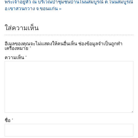
o
n
พระเจ้าอยู่หัว ณ บริเวณป่าชุมชนบ้านโนนสมบูรณ์ ต.โนนสมบูรณ์
อ.เขาสวนกวาง จ.ขอนแก่น »
o
k
k
ใส่ความเห็น
อีเมลของคุณจะไม่แสดงให้คนอื่นเห็น
ช่องข้อมูลจำเป็นถูกทำ
เครื่องหมาย
*
ความเห็น
*
ชื่อ
*