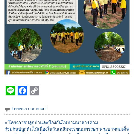
Li
F
C
n
a
o
e
c
p
Leave a comment
e
y
« โครงการปลูกป่าและป้องกันไฟป่ามหาสารคาม
b
Li
ร่วมกันปลูกต้นไม้เนื่องในวันเฉลิมพระชนมพรรษา พระบาทสมเด็จ