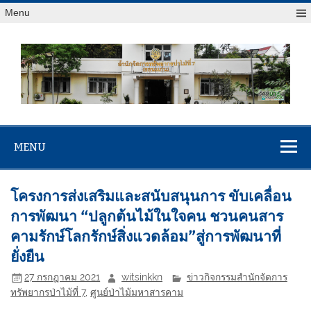
Menu
สจป.ที่ 7
Forest Resource Management Office No.7 (Khonkaen)
(ขอนแก่น)
MENU
โครงการส่งเสริมและสนับสนุนการ ขับเคลื่อน
การพัฒนา “ปลูกต้นไม้ในใจคน ชวนคนสาร
คามรักษ์โลกรักษ์สิ่งแวดล้อม”สู่การพัฒนาที่
ยั่งยืน
27 กรกฎาคม 2021
witsinkkn
ข่าวกิจกรรมสำนักจัดการ
ทรัพยากรป่าไม้ที่ 7
,
ศูนย์ป่าไม้มหาสารคาม