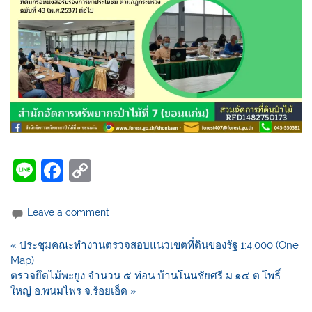
Li
F
C
n
a
o
e
c
p
Leave a comment
e
y
« ประชุมคณะทำงานตรวจสอบแนวเขตที่ดินของรัฐ 1:4,000 (One
b
Li
Map)
o
n
ตรวจยึดไม้พะยูง จำนวน ๕ ท่อน บ้านโนนชัยศรี ม.๑๔ ต.โพธิ์
ใหญ่ อ.พนมไพร จ.ร้อยเอ็ด »
o
k