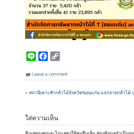
Li
F
C
n
a
o
e
c
p
Leave a comment
e
y
b
Li
« สถานีเพาะชำกล้าไม้จังหวัดขอนแก่น แจกจ่ายกล้าไม้ 
o
n
o
k
ใส่ความเห็น
k
อีเมลของคุณจะไม่แสดงให้คนอื่นเห็น
ช่องข้อมูลจำเป็นถ