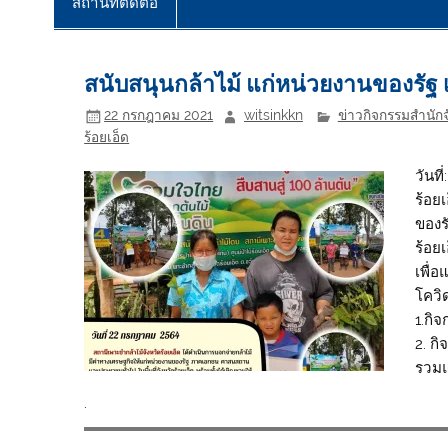
สถานที่ติดต่อ
สนับสนุนกล้าไม้ แก่หน่วยงานของรั
22 กรกฎาคม 2021
witsinkkn
ข่าวกิจกรรมสำนักจ
ร้อยเอ็ด
วันท
ร้อย
ของร
ร้อย
เพื่
โควิด
1.กิจ
2. ก
รวมแจ
.