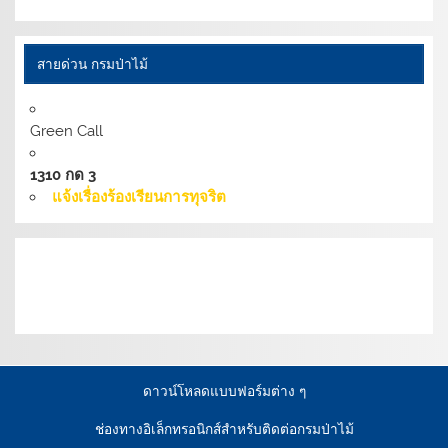
สายด่วน กรมป่าไม้
Green Call
1310 กด 3
แจ้งเรื่องร้องเรียนการทุจริต
เงื่อนไขการให้บริการเว็บไซต์:
นโยบายการรักษามั่นคง
ปลอดภัยเว็บไซต์ |
นโยบายเว็บไซต์ของกรมป่าไม้ |
นโยบาย
การคุ้มครองข้อมูลส่วนบุคคล
ดาวน์โหลดแบบฟอร์มต่าง ๆ
ช่องทางอิเล็กทรอนิกส์สำหรับติดต่อกรมป่าไม้