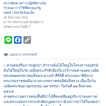
ตรวจติดตามการปฏิบัติตามข้อ
กำหนด การใช้ที่ดินของรัฐ
(คทช.) จังหวัดร้อยเอ็ด
16 มิถุนายน 2021
In "ข่าวกิจกรรมสำนักจัดการ
ทรัพยากรป่าไม้ที่ 7"
Li
F
C
n
a
o
e
c
p
Leave a comment
e
y
« ส่วนส่งเสริมการปลูกป่า สำรวจต้นไม้ใหญ่ในโครงการอนุรักษ์
b
Li
ต้นไม้ใหญ่ในวัด เฉลิมพระเกีรติเนื่องในวรโกาสมหามงคล เฉลิม
o
n
พระชนมพรรษาสมเด็จพระนางเจ้าสิริกิติ์ พระบรมราชินีนาถ
พระบรมราชชนนีนาถ พระบรมราชชนนีพันปีหลวง เนื่องในวัน
o
k
เฉลิมพระชนมายุครบรอบ ๘๙ พรรษา ในวันที่ ๑๒ สิงหาคม
k
๒๕๖๔
ลาดตระเวนตรวจสอบพื้นที่ป่าไม้ที่คงเหลืออยู่จริง (ป่าคงสภาพ)
และตรวจสอบการกระทำผิดกฎหมายว่าด้วยการป่าไม้ในเขตป่า