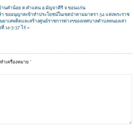
บ้านคำน้อย​ ต.คำแคน​ อ.มัญจาคีรี​ จ.ขอนแก่น​
้า ขออนุญาตเข้าทำประโยชน์ในเขตป่าตามมาตรา 54 แห่งพระราช
ฬาต้านยาเสพติดและสร้างศูนย์ราชการต่างๆของเทศบาลตำบลหนองเสา
่ 14-3-37 ไร่ »
ูกทำเครื่องหมาย
*