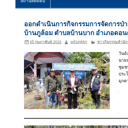
สถานที่ติดต่อ
ออกดำเนินการกิจกรรมการจัดการป่าชุม
บ้านภูล้อม ตำบลบ้านบาก อำเภอดอน
16 กุมภาพันธ์ 2021
witsinkkn
ข่าวกิจกรรมสำนักจ
วันอั
นายป
ชุมช
ประโ
มุกด
.
.
.