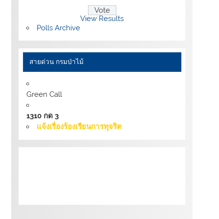
View Results
Polls Archive
สายด่วน กรมป่าไม้
Green Call
1310 กด 3
แจ้งเรื่องร้องเรียนการทุจริต
เงื่อนไขการให้บริการเว็บไซต์:
นโยบายการ
รักษามั่นคงปลอดภัยเว็บไซต์ |
นโยบายเว็บไซต์
ของกรมป่าไม้ |
นโยบายการคุ้มครองข้อมูลส่วน
บุคคล