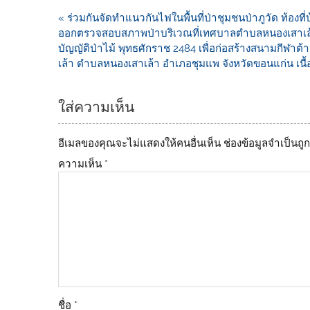
b
Li
« ร่วมกันจัดทำแนวกันไฟในพื้นที่ป่าชุมชนป่าภูวัด​ ท้องที่
ออกตรวจสอบสภาพป่าบริเวณที่เทศบาลตำบลหนองเสาเล
o
n
บัญญัติป่าไม้ พุทธศักราช 2484 เพื่อก่อสร้างสนามกี
o
k
เล้า ตำบลหนองเสาเล้า อำเภอชุมแพ จังหวัดขอนแก่น เนื้อที
k
ใส่ความเห็น
อีเมลของคุณจะไม่แสดงให้คนอื่นเห็น
ช่องข้อมูลจำเป็นถ
ความเห็น
*
ชื่อ
*