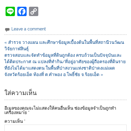
Li
F
C
n
a
o
e
c
p
Leave a comment
e
y
« สำรวจ วางแผน และศึกษาข้อมูลเบื้องต้นในพื้นที่สถานีวนวัฒน
b
Li
วิจัยกาฬสินธุ์
o
n
ตรวจสอบและจัดทำข้อมูลที่ดินถูกต้อง ครบถ้วนเป็นปัจจุบันและ
ได้ติดประกาศ ณ แปลงที่ทำกิน/ที่อยู่อาศัยของผู้ถือครองที่ดินราย
o
k
ที่ยังไม่ได้มาแสดงตน ในพื้นที่ป่าสงวนแห่งชาติป่าดงแม่เผด
k
จังหวัดร้อยเอ็ด ท้องที่ ต.คำพอง อ.โพธิ์ชัย จ.ร้อยเอ็ด »
ใส่ความเห็น
อีเมลของคุณจะไม่แสดงให้คนอื่นเห็น
ช่องข้อมูลจำเป็นถูกทำ
เครื่องหมาย
*
ความเห็น
*