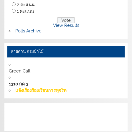
2 คะแนน
1 คะแนน
View Results
Polls Archive
สายด่วน กรมป่าไม้
Green Call
1310 กด 3
แจ้งเรื่องร้องเรียนการทุจริต
เงื่อนไขการให้บริการเว็บไซต์:
นโยบายการรักษามั่นคง
ปลอดภัยเว็บไซต์ |
นโยบายเว็บไซต์ของกรมป่าไม้ |
นโยบาย
การคุ้มครองข้อมูลส่วนบุคคล