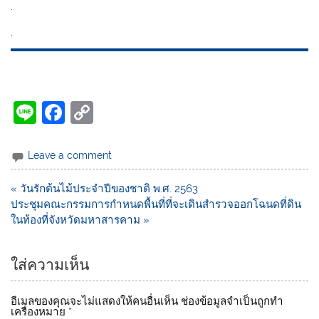
.
.
Li
F
C
n
a
o
e
c
p
Leave a comment
e
y
« วันรักต้นไม้ประจำปีของชาติ พ.ศ. 2563
b
Li
ประชุมคณะกรรมการกำหนดพื้นที่ที่จะเดินสำรวจออกโฉนดที่ดิน
o
n
ในท้องที่จังหวัดมหาสารคาม »
o
k
ใส่ความเห็น
k
อีเมลของคุณจะไม่แสดงให้คนอื่นเห็น
ช่องข้อมูลจำเป็นถูกทำ
เครื่องหมาย
*