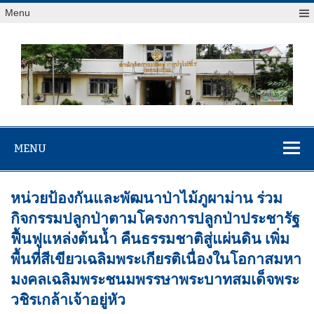
Menu
สจป.ที่ 7
Forest Resource Management Office No.7 (Khonkaen)
(ขอนแก่น)
MENU
หน่วยป้องกันและพัฒนาป่าไม้ภูผาม่าน ร่วม
กิจกรรมปลูกป่าตามโครงการปลูกป่าประชารัฐ
ฟื้นฟูแหล่งต้นน้ำ คืนธรรมชาติสู่แผ่นดิน เพิ่ม
พื้นที่สีเขียวเฉลิมพระเกียรติเนื่องในโอกาสมหา
มงคลเฉลิมพระชนมพรรษาพระบาทสมเด็จพระ
วชิรเกล้าเจ้าอยู่หัว