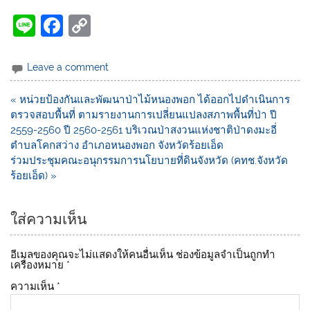
Li
F
C
n
a
o
e
c
p
Leave a comment
e
y
« หน่วยป้องกันและพัฒนาป่าไม้หนองพอก ได้ออกไปดำเนินการ
b
Li
ตรวจสอบพื้นที่ ตามรายงานการเปลี่ยนแปลงสภาพพื้นที่ป่า ปี
o
n
2559-2560 ปี 2560-2561 บริเวณป่าสงวนแห่งชาติป่าดงมะอี่
ตำบลโคกสว่าง อำเภอหนองพอก จังหวัดร้อยเอ็ด
o
k
ร่วมประชุมคณะอนุกรรมการนโยบายที่ดินจังหวัด (คทช.จังหวัด
k
ร้อยเอ็ด) »
ใส่ความเห็น
อีเมลของคุณจะไม่แสดงให้คนอื่นเห็น
ช่องข้อมูลจำเป็นถูกทำ
เครื่องหมาย
*
ความเห็น
*