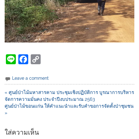
Li
F
C
n
a
o
e
c
p
Leave a comment
e
y
« ศูนย์ป่าไม้มหาสารคาม ประชุมเชิงปฏิบัติการ บูรณาการบริหาร
b
Li
จัดการความมั่นคง ประจำปีงบประมาณ 2563
o
n
ศูนย์ป่าไม้ขอนแก่น ให้คำแนะนำและรับคำขอการจัดตั้งป่าชุมชน
»
o
k
k
ใส่ความเห็น