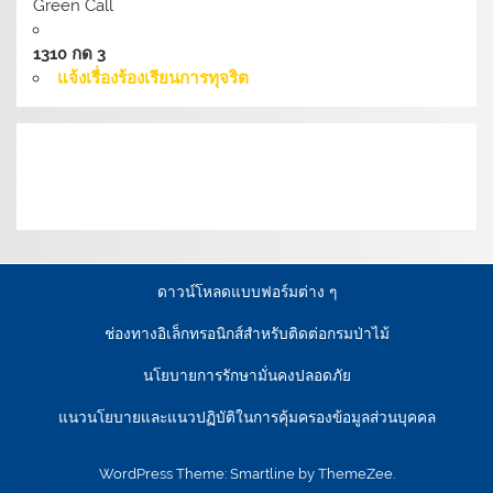
Green Call
1310 กด 3
แจ้งเรื่องร้องเรียนการทุจริต
เงื่อนไขการให้บริการเว็บไซต์:
นโยบายการรักษามั่นคง
ปลอดภัยเว็บไซต์ |
นโยบายเว็บไซต์ของกรมป่าไม้ |
นโยบาย
การคุ้มครองข้อมูลส่วนบุคคล
ดาวน์โหลดแบบฟอร์มต่าง ๆ
ช่องทางอิเล็กทรอนิกส์สำหรับติดต่อกรมป่าไม้
นโยบายการรักษามั่นคงปลอดภัย
แนวนโยบายและแนวปฏิบัติในการคุ้มครองข้อมูลส่วนบุคคล
WordPress Theme: Smartline by ThemeZee.