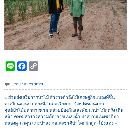
Li
F
C
n
a
o
e
c
p
Leave a comment
e
y
« ส่วนส่งเสริมการป่าไม้ สำรวจกำลังไม้เศรษฐกิจแปลงที่ขึ้น
b
Li
ทะเบียนสวนป่า ท้องที่อำเภอเวียงเก่า จังหวัดขอนแก่น
o
n
ศูนย์ป่าไม้มหาสารคาม หน่วยป้องกันและพัฒนาป่าไม้กุดรัง เดิน
หน้า คทช. สำรวจความต้องการแหล่งน้ำ ป่าสงวนแห่งชาติป่า
o
k
หนองคู-นาดูน และป่าสงวนแห่งชาติป่าโคกผักกูด-โป่งแดง​ »