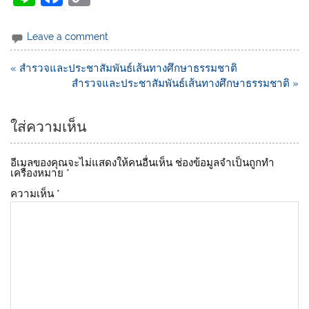
n
a
o
e
c
p
Leave a comment
e
y
« สำรวจและประชาสัมพันธ์เส้นทางศึกษาธรรมชาติ
b
Li
สำรวจและประชาสัมพันธ์เส้นทางศึกษาธรรมชาติ »
o
n
o
k
ใส่ความเห็น
k
อีเมลของคุณจะไม่แสดงให้คนอื่นเห็น
ช่องข้อมูลจำเป็นถูกทำ
เครื่องหมาย
*
ความเห็น
*