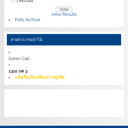
1 คะแนน
View Results
Polls Archive
สายด่วน กรมป่าไม้
Green Call
1310 กด 3
แจ้งเรื่องร้องเรียนการทุจริต
เงื่อนไขการให้บริการเว็บไซต์:
นโยบายการรักษามั่นคง
ปลอดภัยเว็บไซต์ |
นโยบายเว็บไซต์ของกรมป่าไม้ |
นโยบาย
การคุ้มครองข้อมูลส่วนบุคคล