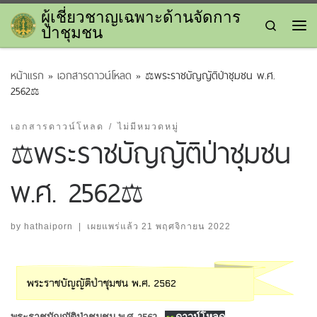
ผู้เชี่ยวชาญเฉพาะด้านจัดการ
Skip to content
Search
ป่าชุมชน
Me
หน้าแรก
»
เอกสารดาวน์โหลด
»
⚖พระราชบัญญัติป่าชุมชน พ.ศ.
2562⚖
เอกสารดาวน์โหลด
ไม่มีหมวดหมู่
⚖พระราชบัญญัติป่าชุมชน
พ.ศ. 2562⚖
by
hathaiporn
|
เผยแพร่แล้ว
21 พฤศจิกายน 2022
พระราชบัญญัติป่าชุมชน พ.ศ. 2562
ดาวน์โหลด